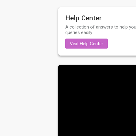
Help Center
A collection of answers to help you
queries easily.
Visit Help Center