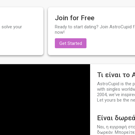
Join for Free
 solve your
Ready to start dating? Join AstroCupid fo
now!
Get Started
Τι είναι το 
AstroCupid is the 
with singles worldw
2004, we've inspire
Let yours be the ne
Είναι δωρεά
Ναι, η εγγραφή στ
δωρεάν. Μπορείτε 