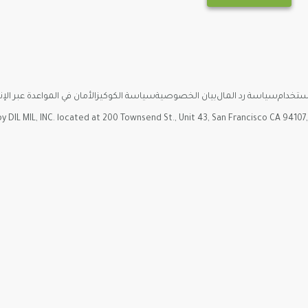
ستخدام
سياسة رد المال
بيان الخصوصية
سياسة الكوكيز
الأمان في المواعدة عبر الإ
y DIL MIL, INC. located at 200 Townsend St., Unit 43, San Francisco CA 94107