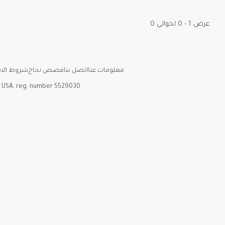
عرض 1 - 0 لحوالي 0
معلومات عنا
اتصل بنا
قصص نجاح
شروط الا
, USA, reg. number 5529030.