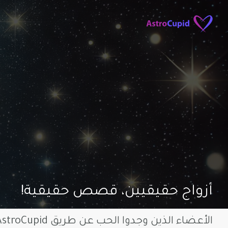
أزواج حقيقيين، قصص حقيقية!
الأعضاء الذين وجدوا الحب عن طريق AstroCupid