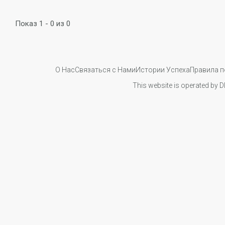
Показ 1 - 0 из 0
О Нас
Связаться с Нами
Истории Успеха
Правила 
This website is operated by D