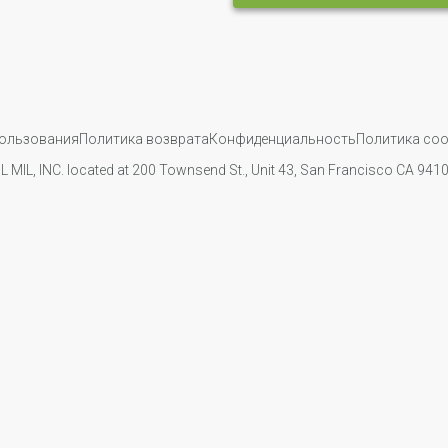
пользования
Политика возврата
Конфиденциальность
Политика coo
IL MIL, INC. located at 200 Townsend St., Unit 43, San Francisco CA 94