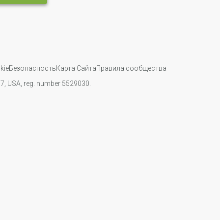
kie
Безопасность
Карта Сайта
Правила сообщества
107, USA, reg. number 5529030.