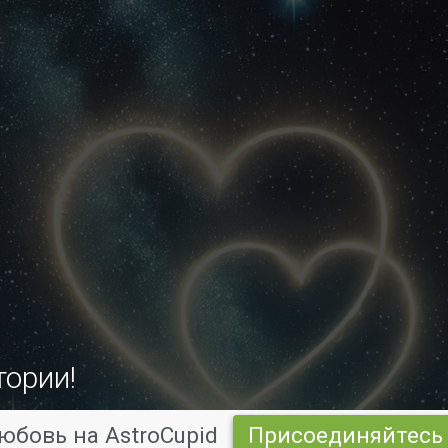
тории!
юбовь на AstroCupid
Присоединяйтесь 