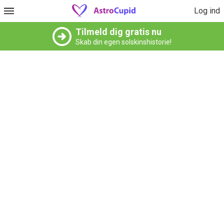
Log ind
Tilmeld dig gratis nu
Skab din egen solskinshistorie!