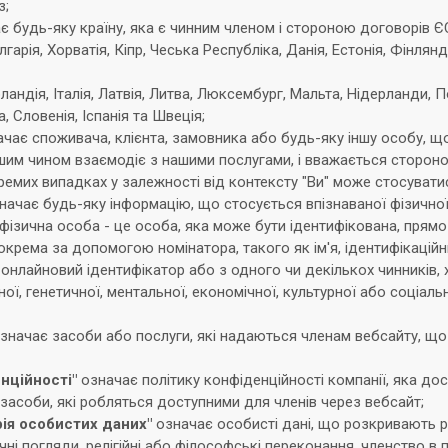
з;
 будь-яку країну, яка є чинним членом і стороною договорів Є
лгарія, Хорватія, Кіпр, Чеська Республіка, Данія, Естонія, Фінлянд
рландія, Італія, Латвія, Литва, Люксембург, Мальта, Нідерланди, 
, Словенія, Іспанія та Швеція;
ачає споживача, клієнта, замовника або будь-яку іншу особу, що
шим чином взаємодіє з нашими послугами, і вважається сторон
ремих випадках у залежності від контексту "Ви" може стосуватис
начає будь-яку інформацію, що стосується впізнаваної фізичної 
а фізична особа - це особа, яка може бути ідентифікована, прям
крема за допомогою номінатора, такого як ім'я, ідентифікаційн
онлайновий ідентифікатор або з одного чи декількох чинників, 
чної, генетичної, ментальної, економічної, культурної або соціальн
значає засоби або послуги, які надаються членам вебсайту, що
нційності"
означає політику конфіденційності компанії, яка дос
засоби, які робляться доступними для членів через вебсайт;
ія особистих даних"
означає особисті дані, що розкривають р
ні погляди, релігійні або філософські переконання, членство в п