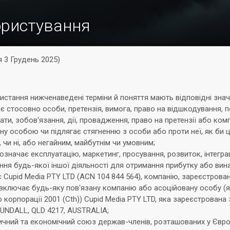
ористування
 3 Грудень 2025)
истання нижченаведені терміни й поняття мають відповідні знач
 стосовно особи, претензія, вимога, право на відшкодування, п
ати, зобов'язання, дії, провадження, право на претензії або ко
ну особою чи підлягає стягненню з особи або проти неї, як би ц
 чи ні, або негайним, майбутнім чи умовним;
означає експлуатацію, маркетинг, просування, розвиток, інтегра
ня будь-якої іншої діяльності для отримання прибутку або вин
Cupid Media PTY LTD (ACN 104 844 564), компанію, зареєстрован
 включає будь-яку пов'язану компанію або асоційовану особу (я
о корпорації 2001 (Cth)) Cupid Media PTY LTD, яка зареєстрована
UNDALL, QLD 4217, AUSTRALIA;
чний та економічний союз держав-членів, розташованих у Європ