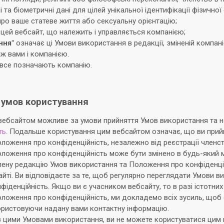
і та біометричні дані для цілей унікальної ідентифікації фізичної
про ваше статеве життя або сексуальну орієнтацію;
цей вебсайт, що належить і управляється компанією;
ння"
означає ці Умови використання в редакції, зміненій компаніє
ж вами і компанією.
все позначають компанію.
 умов користування
вебсайтом можливе за умови прийняття Умов використання та 
ть
. Подальше користування цим вебсайтом означає, що ви при
ложення про конфіденційність, незалежно від реєстрації членс
оложення про конфіденційність може бути змінено в будь-який 
лену редакцію Умов використання та Положення про конфіденці
йті. Ви відповідаєте за те, щоб регулярно переглядати Умови в
іденційність. Якщо ви є учасником вебсайту, то в разі істотних
ложення про конфіденційність, ми докладемо всіх зусиль, щоб 
ористовуючи надану вами контактну інформацію.
з цими Умовами використання, ви не можете користуватися цим