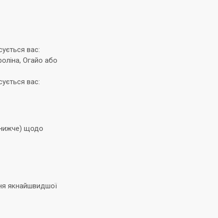
сується вас:
роліна, Огайо або
сується вас:
 нижче) щодо
ня якнайшвидшої