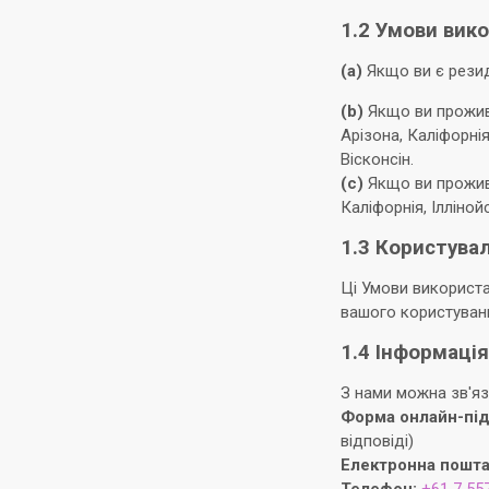
1.2 Умови вик
(a)
Якщо ви є резид
(b)
Якщо ви прожива
Арізона, Каліфорнія
Вісконсін.
(c)
Якщо ви прожива
Каліфорнія, Ілліно
1.3 Користува
Ці Умови використ
вашого користування
1.4 Інформація
З нами можна зв'яз
Форма онлайн-пі
відповіді)
Електронна пошта