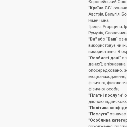
Європейський Сою
"Країна ЄС"
означає
Австрія, Бельґія, Бо
Німеччина,
Греція, Угорщина, І
Румунія, Словаччина
"Ви"
або "
Ваш
" озн
використовує чи ін
використання. В ок
"Особисті дані"
оз
даних'); впізнаван
опосередковано, зо
місцезнаходження, 
фізичної, фізіологі
фізичної особи;
"Платні послуги"
о
діючою підпискою;
"Політика конфіде
"Послуга"
означає 
"Особлива категор
походження, політич