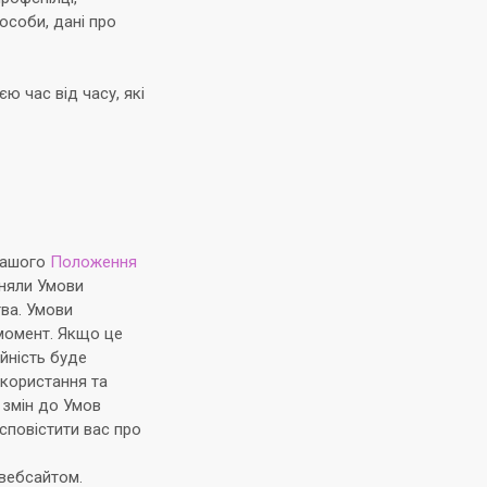
 особи, дані про
ю час від часу, які
нашого
Положення
йняли Умови
тва. Умови
момент. Якщо це
йність буде
икористання та
 змін до Умов
сповістити вас про
 вебсайтом.