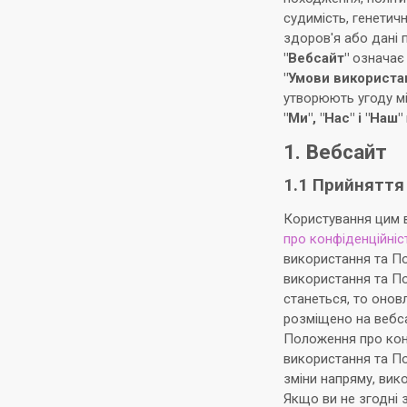
судимість, генетичн
здоров'я або дані 
"Вебсайт"
означає 
"Умови використа
утворюють угоду мі
"Ми", "Нас" і "Наш"
1. Вебсайт
1.1 Прийняття
Користування цим 
про конфіденційніс
використання та По
використання та П
станеться, то онов
розміщено на вебса
Положення про конф
використання та По
зміни напряму, вик
Якщо ви не згодні 