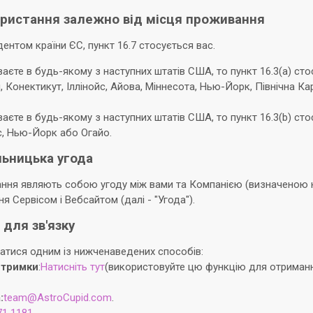
ористання залежно від місця проживання
ентом країни ЄС, пункт 16.7 стосується вас.
єте в будь-якому з наступних штатів США, то пункт 16.3(a) сто
, Конектикут, Іллінойс, Айова, Міннесота, Нью-Йорк, Північна Ка
єте в будь-якому з наступних штатів США, то пункт 16.3(b) сто
йс, Нью-Йорк або Огайо.
льницька угода
ання являють собою угоду між вами та Компанією (визначеною
 Сервісом і Вебсайтом (далі - "Угода").
 для зв'язку
атися одним із нижченаведених способів:
дтримки
:
Натисніть тут
(використовуйте цю функцію для отриман
:
team@AstroCupid.com
.