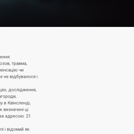
ення:
озов, травма,
мпенсацію чи
е не відбувалося і
цію, дослідження,
агороди;
у в Квінсленді,
к визначені ці
 за адресою: 21
і і відомий як