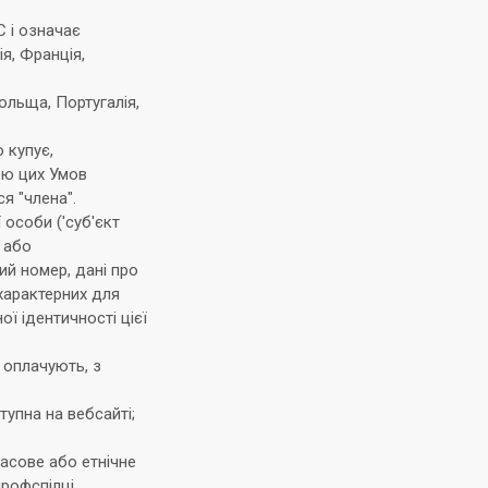
С і означає
ія, Франція,
Польща, Португалія,
 купує,
ою цих Умов
я "члена".
особи ('суб'єкт
о або
ий номер, дані про
характерних для
ої ідентичності цієї
 оплачують, з
тупна на вебсайті;
асове або етнічне
рофспілці,