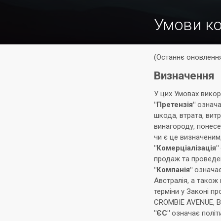
Умови к
(Останнє оновлення
Визначення
У цих Умовах викор
"Претензія"
означає
шкода, втрата, витр
винагороду, понесе
чи є це визначеним,
"Комерціалізація"
продаж та проведен
"Компанія"
означає 
Австралія, а також
терміни у Законі пр
CROMBIE AVENUE, B
"ЄС"
означає політи