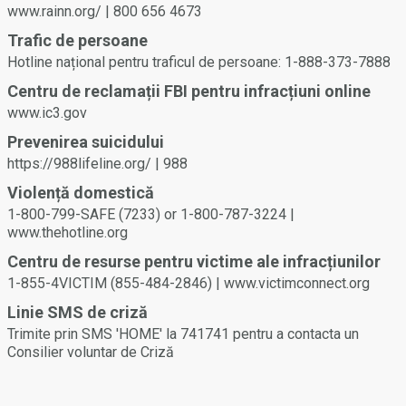
www.rainn.org/ | 800 656 4673
largul său, pare să ezite sau nu poate să consimtă din cauza
efectelor drogurilor sau alcoolului.
Trafic de persoane
Hotline național pentru traficul de persoane: 1-888-373-7888
Centru de reclamații FBI pentru infracțiuni online
www.ic3.gov
Prevenirea suicidului
https://988lifeline.org/ | 988
Violență domestică
1-800-799-SAFE (7233) or 1-800-787-3224 |
www.thehotline.org
Centru de resurse pentru victime ale infracțiunilor
1-855-4VICTIM (855-484-2846) | www.victimconnect.org
Linie SMS de criză
Trimite prin SMS 'HOME' la 741741 pentru a contacta un
Consilier voluntar de Criză