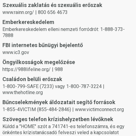
Szexuális zaklatás és szexuális erőszak
kényelmetlenül vagy bizonytalanul érzi magát, vagy ha
kábítószer vagy az alkohol hatása miatt nem tudja
www.rainn.org/ | 800 656 4673
beleegyezését adni.
Emberkereskedelem
Emberkereskedelem elleni nemzeti forródrót: 1-888-373-
7888
FBI internetes bűnügyi bejelentő
www.ic3.gov
Öngyilkosságok megelőzése
https://988lifeline.org/ | 988
Családon belüli erőszak
1-800-799-SAFE (7233) vagy 1-800-787-3224 |
www.thehotline.org
Bűncselekmények áldozatait segítő források
1-855-4VICTIM (855-484-2846) | www.victimconnect.org
Szöveges telefon krízishelyzetben lévőknek
Küldd a "HOME" szót a 741741-es telefonszámra, és egy
önkéntes krízistanácsadó felveszi veled a kapcsolatot