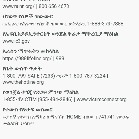
ጊዜ ልትሽሩ ይችላላችሁ። የግብረ ስጋ ግንኙነት ጓደኛዎ ምቾት ካልተሰማው
www.rainn.org/ | 800 656 4673
ወይም እርግጠኛ ካልሆነ ወይም በእጽ ወይም የአልኮል መጠጥ ተጽእኖ ስር
በመሆኑ ምክንያት ስምምነት መስጠት ካልቻለ አይቀጥሉ።
ህገወጥ የሰዎች ዝውውር
ብሔራዊ የሕገወጥ የሰዎች ዝውውር ሆትላይን: 1-888-373-7888
የኤፍቢአይይኢንተርኔት ወንጀል ቅሬታ ማቅረቢያ ማዕከል
www.ic3.gov
እራስን ማጥፋትን መከላከል
https://988lifeline.org/ | 988
የቤት ውስጥ ጥቃት
1-800-799-SAFE (7233) ወይም 1-800-787-3224 |
www.thehotline.org
የወንጀል ተጎጂ የድጋፍ ምንጭ ማዕከል
1-855-4VICTIM (855-484-2846) | www.victimconnect.org
የቀውስ የጽሁፍ መስመር
ፍቃደኛ የቀውስ አማካሪ ለማግኘት 'HOME' ብለው በ741741 የጽሁፍ
መልእክት ይላኩ።